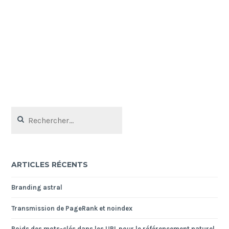
a
Ar
pl
ré
Rechercher :
ARTICLES RÉCENTS
Branding astral
Transmission de PageRank et noindex
Poids des mots-clés dans les URL pour le référencement naturel