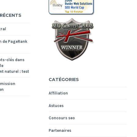
 RÉCENTS
ral
n de PageRank
ts-clés dans
le
t naturel : test
CATÉGORIES
smission
en
Affiliation
Astuces
Concours seo
Partenaires