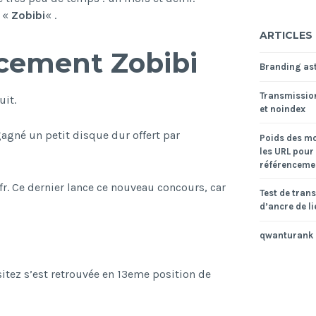
e «
Zobibi
« .
ARTICLES
cement Zobibi
Branding ast
Transmissio
uit.
et noindex
gagné un petit disque dur offert par
Poids des mo
les URL pour 
référencemen
r. Ce dernier lance ce nouveau concours, car
Test de tran
d’ancre de li
qwanturank
sitez s’est retrouvée en 13eme position de