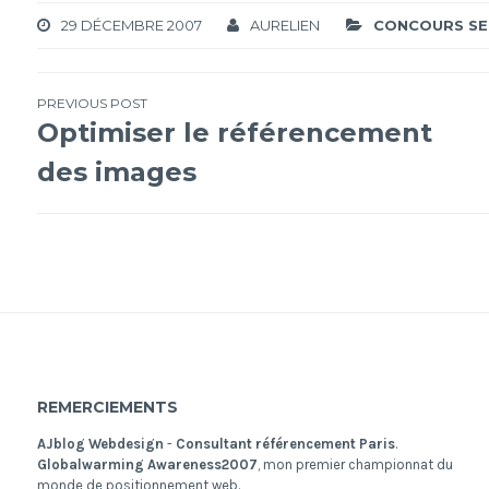
29 DÉCEMBRE 2007
AURELIEN
CONCOURS S
Navigation
PREVIOUS POST
Optimiser le référencement
de
des images
l’article
REMERCIEMENTS
AJblog Webdesign
-
Consultant référencement Paris
.
Globalwarming Awareness2007
, mon premier championnat du
monde de positionnement web.