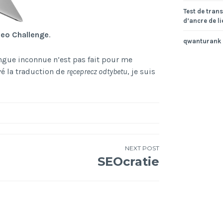
Test de tran
d’ancre de li
eo Challenge
.
qwanturank
ngue inconnue n’est pas fait pour me
vé la traduction de
ręceprecz odtybetu
, je suis
NEXT POST
SEOcratie