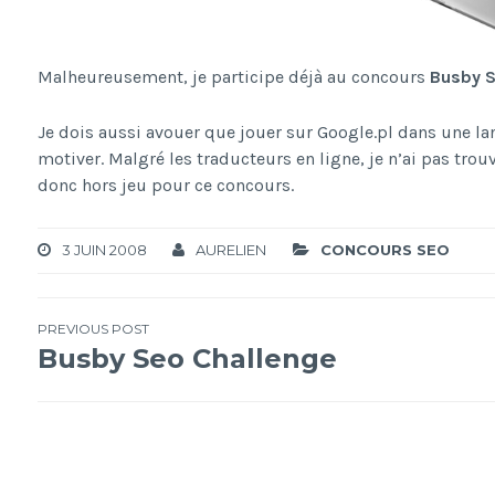
Malheureusement, je participe déjà au concours
Busby S
Je dois aussi avouer que jouer sur Google.pl dans une la
motiver. Malgré les traducteurs en ligne, je n’ai pas trou
donc hors jeu pour ce concours.
3 JUIN 2008
AURELIEN
CONCOURS SEO
Navigation
PREVIOUS POST
Busby Seo Challenge
de
l’article