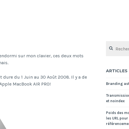
Rechercher :
s endormi sur mon clavier, ces deux mots
ais.
ARTICLES
t dure du 1 Juin au 30 Août 2008. Il y a de
 Apple MacBook AIR PRO!
Branding ast
Transmissio
et noindex
Poids des mo
les URL pour 
référencemen