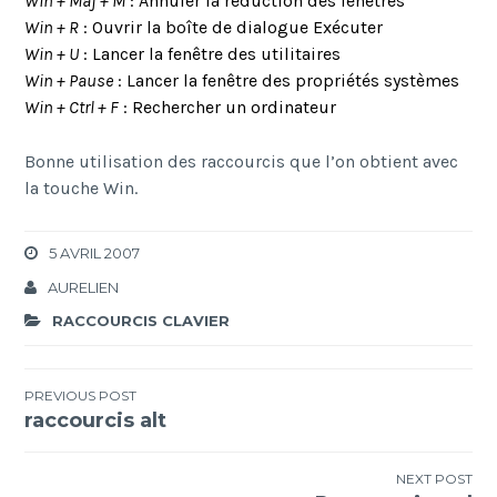
Win + Maj + M
: Annuler la réduction des fenêtres
Win + R
: Ouvrir la boîte de dialogue Exécuter
Win + U
: Lancer la fenêtre des utilitaires
Win + Pause
: Lancer la fenêtre des propriétés systèmes
Win + Ctrl + F
: Rechercher un ordinateur
Bonne utilisation des raccourcis que l’on obtient avec
la touche Win.
5 AVRIL 2007
AURELIEN
RACCOURCIS CLAVIER
Navigation
PREVIOUS POST
raccourcis alt
de
l’article
NEXT POST