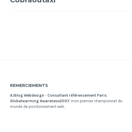
de
l’article
REMERCIEMENTS
AJblog Webdesign
-
Consultant référencement Paris
.
Globalwarming Awareness2007
, mon premier championnat du
monde de positionnement web.