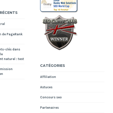
 RÉCENTS
ral
n de PageRank
ts-clés dans
le
t naturel : test
CATÉGORIES
smission
en
Affiliation
Astuces
Concours seo
Partenaires