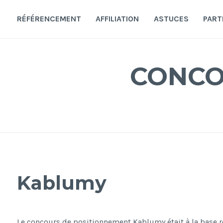
Accéder
au
RÉFÉRENCEMENT
AFFILIATION
ASTUCES
PART
contenu
principal
CONCO
Kablumy
Le concours de positionnement Kablumy était à la base ré