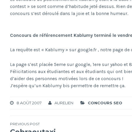
contest » se sont comme d’habitude jeté dessus. Rien de b
concours s’est déroulé dans la joie et la bonne humeur.
Concours de référencement Kablumy terminé le vendr
La requête est « Kablumy » sur google.fr , notre page de 
La page s’est placée
5eme
sur google,
1ere
sur yahoo et 
Félicitations aux étudiantes et aux étudiants qui ont bien 
d’aider des personnes motivées lors de ce concours !
J’espère qu’un Kablumy bis permettre de remettre ça.
8 AOÛT 2007
AURELIEN
CONCOURS SEO
Navigation
PREVIOUS POST
Cobraoutaxi