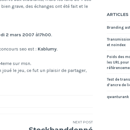
ien grave, des échanges ont été fait et le
ARTICLES
Branding ast
edi 2 mars 2007 à17h00
.
Transmissio
et noindex
concours seo est :
Kablumy
.
Poids des mo
les URL pour 
84eme sur msn.
référencemen
joué le jeu, ce fut un plaisir de partager,
Test de tran
d’ancre de li
qwanturank
NEXT POST
Stockbanddonné