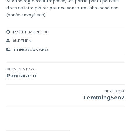
Aucune règle n’est imposée, les participants peuvent
donc se faire plaisir pour ce concours Jahre send seo
(année envoyé seo).
12 SEPTEMBRE 2011
AURELIEN
CONCOURS SEO
Navigation
PREVIOUS POST
Pandaranol
de
l’article
NEXT POST
LemmingSeo2