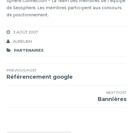
Sphere Connection – La Team des membres de l’équipe
de Seosphere. Les membres participent aux concours
de positionnement.
3 AOÛT 2007
AURELIEN
PARTENAIRES
Navigation
PREVIOUS POST
Référencement google
de
l’article
NEXT POST
Bannières